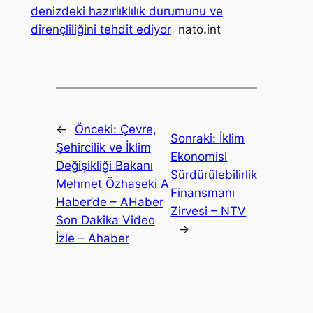
denizdeki hazırlıklılık durumunu ve
dirençliliğini tehdit ediyor
nato.int
←
Önceki:
Çevre,
Sonraki:
İklim
Şehircilik ve İklim
Ekonomisi
Değişikliği Bakanı
Sürdürülebilirlik
Mehmet Özhaseki A
Finansmanı
Haber’de – AHaber
Zirvesi – NTV
Son Dakika Video
→
İzle – Ahaber