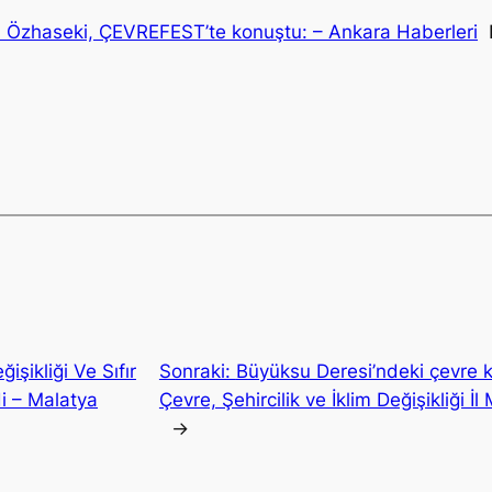
kanı Özhaseki, ÇEVREFEST’te konuştu: – Ankara Haberleri
H
işikliği Ve Sıfır
Sonraki:
Büyüksu Deresi’ndeki çevre 
di – Malatya
Çevre, Şehircilik ve İklim Değişikliği
→