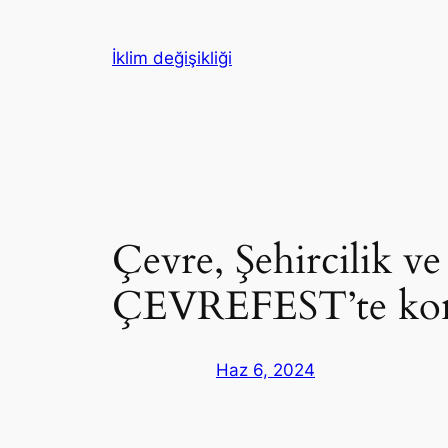
İçeriğe
geç
İklim değişikliği
Çevre, Şehircilik v
ÇEVREFEST’te konu
Haz 6, 2024