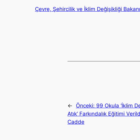
Çevre, Şehircilik ve İklim Değişikliği Ba
←
Önceki:
99 Okula ‘İklim Değ
Atık’ Farkındalık Eğitimi Veril
Cadde