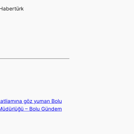
abertürk
katliamına göz yuman Bolu
 İl Müdürlüğü – Bolu Gündem