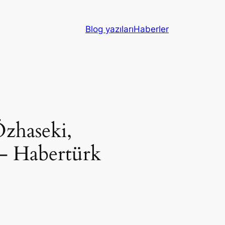
Blog yazıları
Haberler
Özhaseki,
– Habertürk